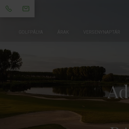
RÓLUNK
GOLFPÁLYA
ÁRAK
ÁRAK
VERSENYNAPTÁR
VERSENYNAPTÁR
AKAD
Ad