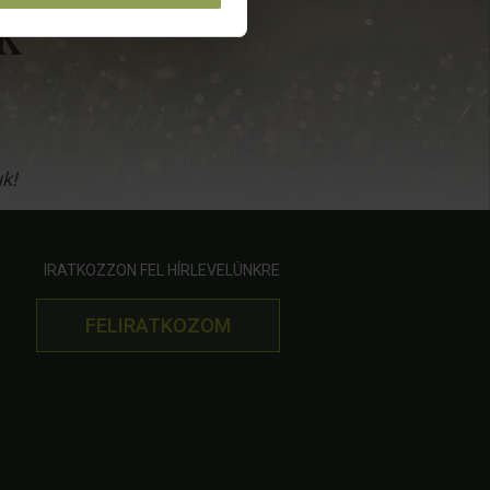
k
uk!
IRATKOZZON FEL HÍRLEVELÜNKRE
FELIRATKOZOM