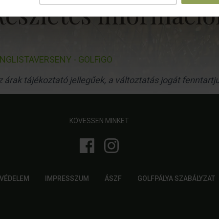
Részletes információ
RANGLISTAVERSENY - GOLFiGO
 árak tájékoztató jellegűek, a változtatás jogát fenntartj
KÖVESSEN MINKET
VÉDELEM
IMPRESSZUM
ÁSZF
GOLFPÁLYA SZABÁLYZAT