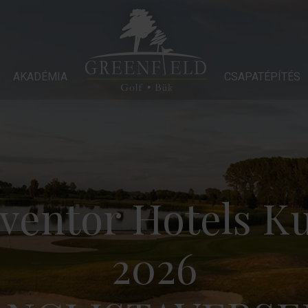
ÉMIA
AKADÉMIA
CSAPATÉPÍTÉS
GALÉRIA
CSAPATÉPÍTÉS
SZÁLLODÁ
ventor Hotels K
2026