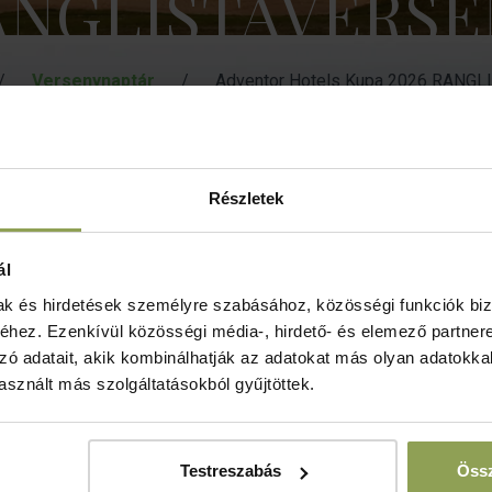
ANGLISTAVERSE
/
Versenynaptár
/
Adventor Hotels Kupa 2026 RANG
Részletek
Verseny
J
ál
formája
h
mak és hirdetések személyre szabásához, közösségi funkciók biz
hez. Ezenkívül közösségi média-, hirdető- és elemező partner
zó adatait, akik kombinálhatják az adatokat más olyan adatokka
sznált más szolgáltatásokból gyűjtöttek.
Testreszabás
Össz