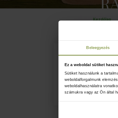
R
Kezdőlap
Beleegyezés
Verseny
Ez a weboldal sütiket haszn
időpontja
Sütiket használunk a tartal
weboldalforgalmunk elemzésé
weboldalhasználatra vonatko
2026. 09. 19.
számukra vagy az Ön által ha