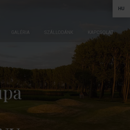
HU
NK
GALÉRIA
KAPCSOLAT
SZÁLLODÁNK
KAPCSOLAT
upa