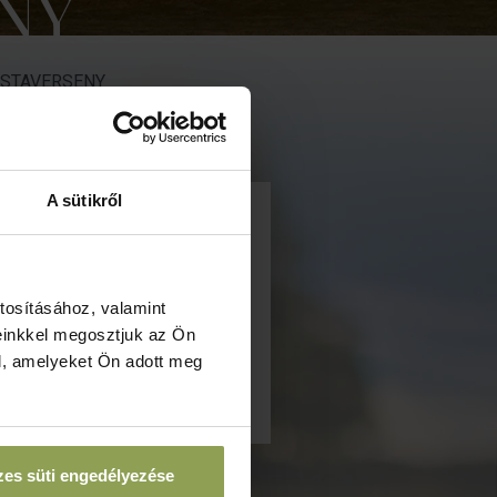
NY
LISTAVERSENY
A sütikről
elentkezési
atáridő
tosításához, valamint
einkkel megosztjuk az Ön
l, amelyeket Ön adott meg
es süti engedélyezése