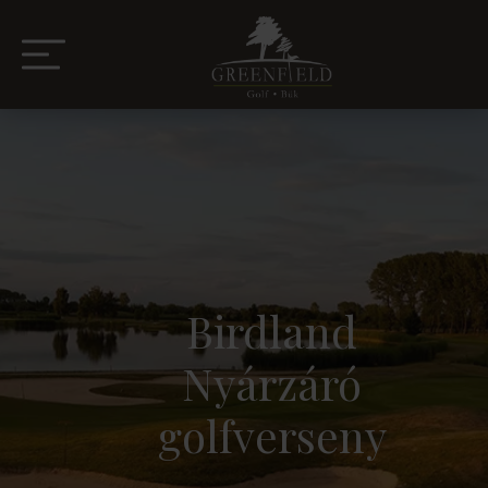
Birdland
Nyárzáró
golfverseny