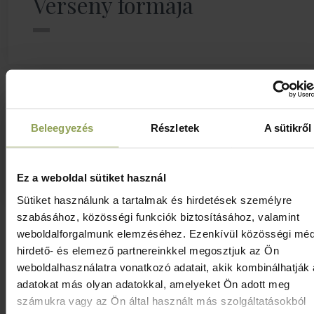
Verseny formája
Beleegyezés
Részletek
A sütikről
Jelentkezési határidő
Ez a weboldal sütiket használ
Sütiket használunk a tartalmak és hirdetések személyre
szabásához, közösségi funkciók biztosításához, valamint
weboldalforgalmunk elemzéséhez. Ezenkívül közösségi méd
hirdető- és elemező partnereinkkel megosztjuk az Ön
weboldalhasználatra vonatkozó adatait, akik kombinálhatják
Részletes információ
adatokat más olyan adatokkal, amelyeket Ön adott meg
számukra vagy az Ön által használt más szolgáltatásokból