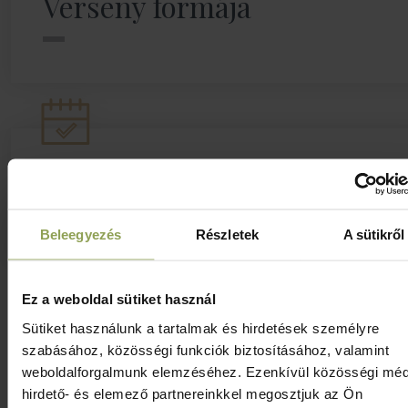
Verseny formája
Jelentkezési határidő
Beleegyezés
Részletek
A sütikről
Ez a weboldal sütiket használ
Sütiket használunk a tartalmak és hirdetések személyre
szabásához, közösségi funkciók biztosításához, valamint
Jelentkezem
weboldalforgalmunk elemzéséhez. Ezenkívül közösségi méd
hirdető- és elemező partnereinkkel megosztjuk az Ön