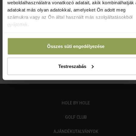
weboldalhasználatra vonatkozó adatait, akik kombinálhatják
Részletes információ
adatokat más olyan adatokkal, amelyeket Ön adott meg
számukra vagy az Ön által használt más szolgáltatásokból
gyűjtöttek.
Az árak tájékoztató jellegűek, a változtatás jogát
Összes süti engedélyezése
fenntartjuk!
Testreszabás
Jelentkezem
HOLE BY HOLE
GOLF CLUB
AJÁNDÉKUTALVÁNYOK