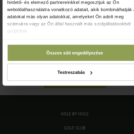
hirdető- és elemező partnereinkkel megosztjuk az Ön
Részletes információ
weboldalhasználatra vonatkozó adatait, akik kombinálhatják
adatokat más olyan adatokkal, amelyeket Ön adott meg
számukra vagy az Ön által használt más szolgáltatásokból
gyűjtöttek.
MIDAM Klubbajnokság - GOLFiGO
Az árak tájékoztató jellegűek, a változtatás jogát
Összes süti engedélyezése
fenntartjuk!
Testreszabás
Jelentkezem
HOLE BY HOLE
GOLF CLUB