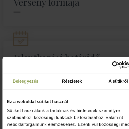
Verseny formája
Jelentkezési határidő
Beleegyezés
Részletek
A sütikről
Ez a weboldal sütiket használ
Sütiket használunk a tartalmak és hirdetések személyre
Jelentkezem
szabásához, közösségi funkciók biztosításához, valamint
weboldalforgalmunk elemzéséhez. Ezenkívül közösségi méd