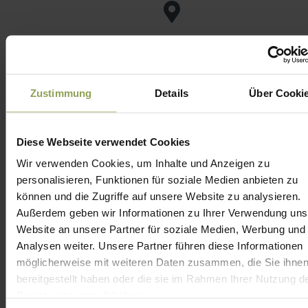
Adresse
H-9740 Bükfürdő, Golf út 4.
Zustimmung
Details
Über Cooki
Senden Sie uns eine Nachricht
Diese Webseite verwendet Cookies
Wir verwenden Cookies, um Inhalte und Anzeigen zu
Name*
personalisieren, Funktionen für soziale Medien anbieten zu
können und die Zugriffe auf unsere Website zu analysieren.
Außerdem geben wir Informationen zu Ihrer Verwendung uns
Website an unsere Partner für soziale Medien, Werbung und
E-Mail Adresse*
Analysen weiter. Unsere Partner führen diese Informationen
möglicherweise mit weiteren Daten zusammen, die Sie ihne
bereitgestellt haben oder die sie im Rahmen Ihrer Nutzung d
Telefonnummer*
Dienste gesammelt haben.