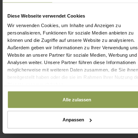
Informationen zu den betroffenen Gebieten:
https://greenfieldhotel.hu/de/renovierung
Diese Webseite verwendet Cookies
Wir verwenden Cookies, um Inhalte und Anzeigen zu
personalisieren, Funktionen für soziale Medien anbieten zu
können und die Zugriffe auf unsere Website zu analysieren.
Aktive Erholung
Außerdem geben wir Informationen zu Ihrer Verwendung uns
Website an unsere Partner für soziale Medien, Werbung und
Analysen weiter. Unsere Partner führen diese Informationen
Greenfield Golf, 18-Loch Championship Golfplatz:
möglicherweise mit weiteren Daten zusammen, die Sie ihne
Greenfee-Ermäßigung ist ab Montag bis Donnerst
bereitgestellt haben oder die sie im Rahmen Ihrer Nutzung d
Dienste gesammelt haben.
25% Greenfee-Ermäßigung Freitag-Sonntag und
Feiertagen für Hotelgäste.
Alle zulassen
Fahrrad- und E-Scooter-Verleih, Nordic Walking
Reiseleitung, kostenlose Sport- und
Anpassen
Fitnessprogramme