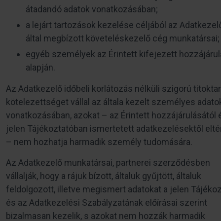
átadandó adatok vonatkozásában;
a lejárt tartozások kezelése céljából az Adatkezel
által megbízott követeléskezelő cég munkatársai;
egyéb személyek az Érintett kifejezett hozzájáru
alapján.
Az Adatkezelő időbeli korlátozás nélküli szigorú titoktar
kötelezettséget vállal az általa kezelt személyes adato
vonatkozásában, azokat – az Érintett hozzájárulásától 
jelen Tájékoztatóban ismertetett adatkezelésektől elt
– nem hozhatja harmadik személy tudomására.
Az Adatkezelő munkatársai, partnerei szerződésben
vállalják, hogy a rájuk bízott, általuk gyűjtött, általuk
feldolgozott, illetve megismert adatokat a jelen Tájéko
és az Adatkezelési Szabályzatának előírásai szerint
bizalmasan kezelik, s azokat nem hozzák harmadik