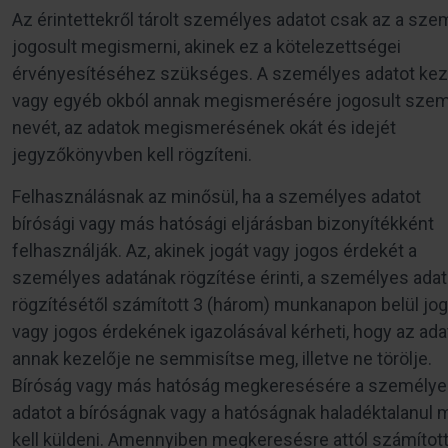
Az érintettekről tárolt személyes adatot csak az a sze
jogosult megismerni, akinek ez a kötelezettségei
érvényesítéséhez szükséges. A személyes adatot kez
vagy egyéb okból annak megismerésére jogosult szem
nevét, az adatok megismerésének okát és idejét
jegyzőkönyvben kell rögzíteni.
Felhasználásnak az minősül, ha a személyes adatot
bírósági vagy más hatósági eljárásban bizonyítékként
felhasználják. Az, akinek jogát vagy jogos érdekét a
személyes adatának rögzítése érinti, a személyes adat
rögzítésétől számított 3 (három) munkanapon belül jo
vagy jogos érdekének igazolásával kérheti, hogy az ada
annak kezelője ne semmisítse meg, illetve ne törölje.
Bíróság vagy más hatóság megkeresésére a személy
adatot a bíróságnak vagy a hatóságnak haladéktalanul
kell küldeni. Amennyiben megkeresésre attól számítot