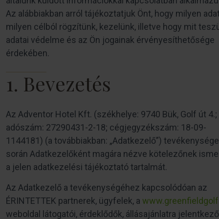
általunk küldött információkkal kapcsolatban alkalmazu
Az alábbiakban arról tájékoztatjuk Önt, hogy milyen ada
milyen célból rögzítünk, kezelünk, illetve hogy mit tesz
adatai védelme és az Ön jogainak érvényesíthetősége
érdekében.
1. Bevezetés
Az Adventor Hotel Kft. (székhelye: 9740 Bük, Golf út 4.;
adószám: 27290431-2-18; cégjegyzékszám: 18-09-
1144181) (a továbbiakban: „Adatkezelő”) tevékenysége
során Adatkezelőként magára nézve kötelezőnek ismer
a jelen adatkezelési tájékoztató tartalmát.
Az Adatkezelő a tevékenységéhez kapcsolódóan az
ÉRINTETTEK partnerek, ügyfelek, a
www.greenfieldgolf
weboldal látogatói, érdeklődők, állásajánlatra jelentkező