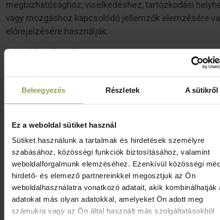
megbízhatósághoz, viselkedéshez, tartózkodási helyh
vagy mozgáshoz kapcsolódó jellemzők elemzésére v
előrejelzésére használják.
2.23. Sértetlenség
Az adat létének, hitelességének, épségének, önmagáb
teljességének kritériuma, ami biztosítja, hogy az adatot
Beleegyezés
Részletek
A sütikről
információt vagy programot csak az arra jogosultak
változtathatják meg és azok észrevétlenül nem
módosulhatnak.
Ez a weboldal sütiket használ
Sütiket használunk a tartalmak és hirdetések személyre
2.24. Szabályzat
szabásához, közösségi funkciók biztosításához, valamint
weboldalforgalmunk elemzéséhez. Ezenkívül közösségi méd
Az Adatkezelő Adatkezelési Szabályzata.
hirdető- és elemező partnereinkkel megosztjuk az Ön
2.25. Vagyonvédelmi biztonságtechnikai rendszer
weboldalhasználatra vonatkozó adatait, akik kombinálhatják
adatokat más olyan adatokkal, amelyeket Ön adott meg
Vagyonvédelmi célból, az Adatkezelési Szabályzat terül
számukra vagy az Ön által használt más szolgáltatásokból