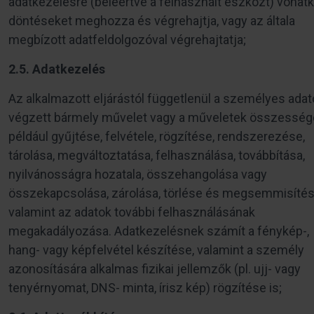
adatkezelésre (beleértve a felhasznált eszközt) vonat
döntéseket meghozza és végrehajtja, vagy az általa
megbízott adatfeldolgozóval végrehajtatja;
2.5. Adatkezelés
Az alkalmazott eljárástól függetlenül a személyes ada
végzett bármely művelet vagy a műveletek összessége
például gyűjtése, felvétele, rögzítése, rendszerezése,
tárolása, megváltoztatása, felhasználása, továbbítása,
nyilvánosságra hozatala, összehangolása vagy
összekapcsolása, zárolása, törlése és megsemmisítés
valamint az adatok további felhasználásának
megakadályozása. Adatkezelésnek számít a fénykép-,
hang- vagy képfelvétel készítése, valamint a személy
azonosítására alkalmas fizikai jellemzők (pl. ujj- vagy
tenyérnyomat, DNS- minta, írisz kép) rögzítése is;