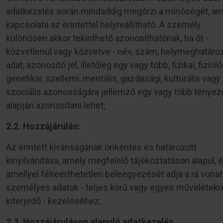
adatkezelés során mindaddig megőrzi a minőségét, am
kapcsolata az érintettel helyreállítható. A személy
különösen akkor tekinthető azonosíthatónak, ha őt -
közvetlenül vagy közvetve - név, szám, helymeghatáro
adat, azonosító jel, illetőleg egy vagy több, fizikai, fizioló
genetikai, szellemi, mentális, gazdasági, kulturális vagy
szociális azonosságára jellemző egy vagy több tényez
alapján azonosítani lehet;
2.2. Hozzájárulás:
Az érintett kívánságának önkéntes és határozott
kinyilvánítása, amely megfelelő tájékoztatáson alapul, 
amellyel félreérthetetlen beleegyezését adja a rá vona
személyes adatok - teljes körű vagy egyes műveletekr
kiterjedő - kezeléséhez;
2.3. Hozzájáruláson alapuló adatkezelés