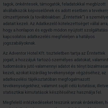
tagok, önkéntesek, támogatók, feladatokkal megbízott
alvállalkozók képviselőinek és adott esetben a tevéke
címzettjeinek (a továbbiakban: „Érintettek”) a személy
adatait kezeli. Az Adatkezelő kötelezettséget vállal arra
hogy a honlapon és egyéb módon nyújtott szolgáltatása
kapcsolatos adatkezelés megfeleljen a hatályos
jogszabályoknak.
Az Adventor Hotel Kft. tiszteletben tartja az Érintettek
jogait, a hozzájuk tartozó személyes adatokat, valamint
tudomására jutó valamennyi adatot és tényt bizalmasa
kezeli, azokat kizárólag tevékenysége végzéséhez, az
adatkezelési tájékoztatóban megfogalmazott
tevékenységekhez, valamint saját célú kutatásai, illetv
statisztikai kimutatások készítéséhez használja fel.
Megfelelő intézkedéseket teszünk annak érdekében, 