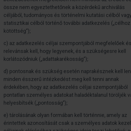
össze nem egyeztethetőnek a közérdekű archiválás
céljából, tudományos és történelmi kutatási célból vag
statisztikai célból történő további adatkezelés („célhoz
kötöttség”);
c) az adatkezelés céljai szempontjából megfelelőek é
relevánsak kell, hogy legyenek, és a szükségesre kell
korlátozódniuk („adattakarékosság”);
d) pontosnak és szükség esetén naprakésznek kell len
minden ésszerű intézkedést meg kell tenni annak
érdekében, hogy az adatkezelés céljai szempontjából
pontatlan személyes adatokat haladéktalanul töröljék 
helyesbítsék („pontosság”);
e) tárolásának olyan formában kell történnie, amely az
érintettek azonosítását csak a személyes adatok keze
céljainak eléréséhez szükséges ideig teszi lehetővé; a