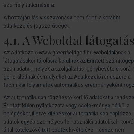
személy tudomására.
A hozzájárulás visszavonása nem érinti a korábbi
adatkezelés jogszerűségét.
4.1. A Weboldal látogatá
Az Adatkezelő www.greenfieldgolf.hu weboldalának a
látogatásakor tárolásra kerülnek az Érintett számítógé
azon adatai, melyek a szolgáltatás igénybevétele során
generálódnak és melyeket az Adatkezelő rendszere a
technikai folyamatok automatikus eredményeként rögzí
Az automatikusan rögzítésre kerülő adatokat a rendsze
Érintett külön nyilatkozata vagy cselekménye nélkül a
belépéskor, illetve kilépéskor automatikusan naplózza.
adatok egyéb személyes felhasználói adatokkal - törv
által kötelezővé tett esetek kivételével - össze nem