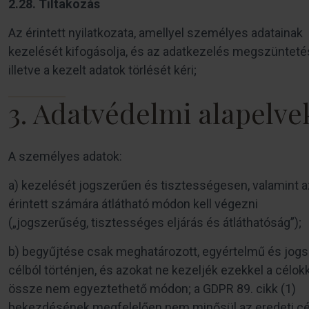
2.28. Tiltakozás
Az érintett nyilatkozata, amellyel személyes adatainak
kezelését kifogásolja, és az adatkezelés megszünteté
illetve a kezelt adatok törlését kéri;
3. Adatvédelmi alapelve
A személyes adatok:
a) kezelését jogszerűen és tisztességesen, valamint a
érintett számára átlátható módon kell végezni
(„jogszerűség, tisztességes eljárás és átláthatóság”);
b) begyűjtése csak meghatározott, egyértelmű és jog
célból történjen, és azokat ne kezeljék ezekkel a célok
össze nem egyeztethető módon; a GDPR 89. cikk (1)
bekezdésének megfelelően nem minősül az eredeti cél