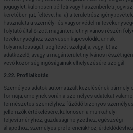
jogügylet, különösen bérleti vagy haszonbérleti jogvis
keretében jut, feltéve, ha: a) a területrész igénybevétele
használata a személy- és vagyonvédelmi tevékenység
folytató által őrzött magánterület nyilvános részén foly
tevékenységhez szervesen kapcsolódik, annak
folyamatosságát, segítését szolgálja, vagy; b) az
adatkezelő, avagy a magánterület nyilvános részét igé
vevő közönség ingóságainak elhelyezésére szolgál.
2.22. Profilalkotás
Személyes adatok automatizált kezelésének bármely o
formája, amelynek során a személyes adatokat valame
természetes személyhez fűződő bizonyos személye
jellemzők értékelésére, különösen a munkahelyi
teljesítményhez, gazdasági helyzethez, egészségi
állapothoz, személyes preferenciákhoz, érdeklődéshez