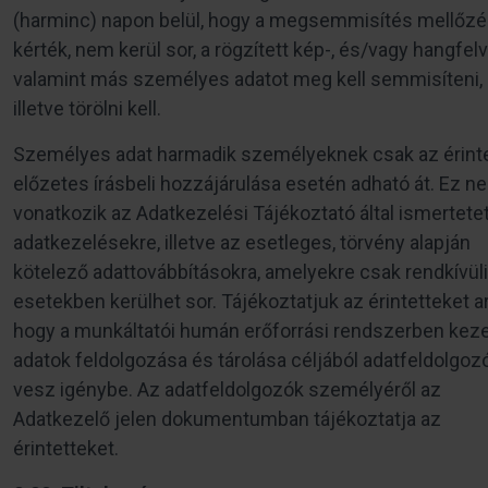
(harminc) napon belül, hogy a megsemmisítés mellőzé
kérték, nem kerül sor, a rögzített kép-, és/vagy hangfelv
valamint más személyes adatot meg kell semmisíteni,
illetve törölni kell.
Személyes adat harmadik személyeknek csak az érinte
előzetes írásbeli hozzájárulása esetén adható át. Ez n
vonatkozik az Adatkezelési Tájékoztató által ismertete
adatkezelésekre, illetve az esetleges, törvény alapján
kötelező adattovábbításokra, amelyekre csak rendkívüli
esetekben kerülhet sor. Tájékoztatjuk az érintetteket ar
hogy a munkáltatói humán erőforrási rendszerben keze
adatok feldolgozása és tárolása céljából adatfeldolgoz
vesz igénybe. Az adatfeldolgozók személyéről az
Adatkezelő jelen dokumentumban tájékoztatja az
érintetteket.