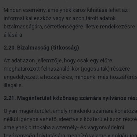
Minden esemény, amelynek káros kihatása lehet az
informatikai eszköz vagy az azon tárolt adatok
bizalmasságára, sértetlenségére illetve rendelkezésre
állására
2.20. Bizalmasság (titkosság)
Az adat azon jellemzője, hogy csak egy előre
meghatározott felhasználói kör (jogosultak) részére
engedélyezett a hozzáférés, mindenki más hozzáféré
illegális.
2.21. Magánterület közönség számára nyilvános rés
Olyan magánterület, amely mindenki számára korlátoz
nélkül igénybe vehető, ideértve a közterület azon részét
amelynek birtokába a személy- és vagyonvédelmi
tevékenység folytatására megbízó valamely polgári-jog