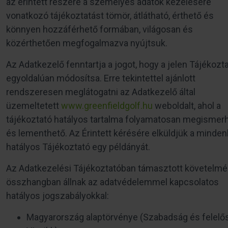
az érintett részére a személyes adatok kezelésére
vonatkozó tájékoztatást tömör, átlátható, érthető és
könnyen hozzáférhető formában, világosan és
közérthetően megfogalmazva nyújtsuk.
Az Adatkezelő fenntartja a jogot, hogy a jelen Tájékozt
egyoldalúan módosítsa. Erre tekintettel ajánlott
rendszeresen meglátogatni az Adatkezelő által
üzemeltetett
www.greenfieldgolf.hu
weboldalt, ahol a
tájékoztató hatályos tartalma folyamatosan megismer
és lementhető. Az Érintett kérésére elküldjük a minden
hatályos Tájékoztató egy példányát.
Az Adatkezelési Tájékoztatóban támasztott követelm
összhangban állnak az adatvédelemmel kapcsolatos
hatályos jogszabályokkal:
Magyarország alaptörvénye (Szabadság és felelő