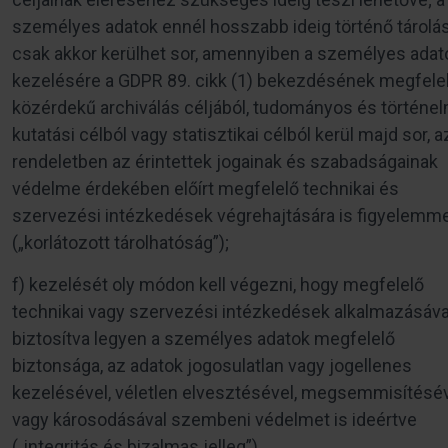
személyes adatok ennél hosszabb ideig történő tárolá
csak akkor kerülhet sor, amennyiben a személyes adat
kezelésére a GDPR 89. cikk (1) bekezdésének megfele
közérdekű archiválás céljából, tudományos és történel
kutatási célból vagy statisztikai célból kerül majd sor, a
rendeletben az érintettek jogainak és szabadságainak
védelme érdekében előírt megfelelő technikai és
szervezési intézkedések végrehajtására is figyelemme
(„korlátozott tárolhatóság”);
f) kezelését oly módon kell végezni, hogy megfelelő
technikai vagy szervezési intézkedések alkalmazásáva
biztosítva legyen a személyes adatok megfelelő
biztonsága, az adatok jogosulatlan vagy jogellenes
kezelésével, véletlen elvesztésével, megsemmisítésé
vagy károsodásával szembeni védelmet is ideértve
(„integritás és bizalmas jelleg”).