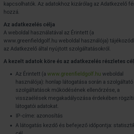
kapcsolhatók. Az adatokhoz kizárólag az Adatkezelő fé
hozzá.
Az adatkezelés célja
A weboldal használatával az Érintett (a
www.greenfieldgolf.hu weboldal használója) tájékozód
az Adatkezelő által nyújtott szolgáltatásokról.
A kezelt adatok köre és az adatkezelés részletes cél
Az Érintett (a
www.greenfieldgolf.hu
weboldal
használója): honlap látogatása során a szolgáltató
szolgáltatások működésének ellenőrzése, a
visszaélések megakadályozása érdekében rögzíti
látogatói adatokat.
IP-címe: azonosítás
A látogatás kezdő és befejező időpontja: statiszti
cél