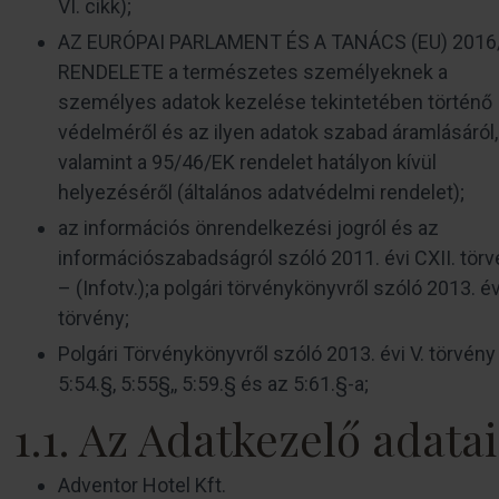
VI. cikk);
AZ EURÓPAI PARLAMENT ÉS A TANÁCS (EU) 2016
RENDELETE a természetes személyeknek a
személyes adatok kezelése tekintetében történő
védelméről és az ilyen adatok szabad áramlásáról,
valamint a 95/46/EK rendelet hatályon kívül
helyezéséről (általános adatvédelmi rendelet);
az információs önrendelkezési jogról és az
információszabadságról szóló 2011. évi CXII. tör
– (Infotv.);a polgári törvénykönyvről szóló 2013. év
törvény;
Polgári Törvénykönyvről szóló 2013. évi V. törvény
5:54.§, 5:55§,, 5:59.§ és az 5:61.§-a;
1.1. Az Adatkezelő adatai
Adventor Hotel Kft.