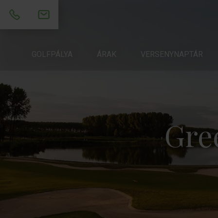
RÓLUNK
GOLFPÁLYA
ÁRAK
ÁRAK
VERSENYNAPTÁR
VERSENYNAPTÁR
AKAD
Gree