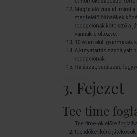
d) homokcsapdából történő
Megfelelő viselet: mind a 
megfelelő öltözékek közé 
recepciónak kötelező a j
vannak-e öltözve.
10 éven aluli gyermekek k
A kutyatartás szabályait b
recepciónak.
Halászat, vadászat, fegyver
3. Fejezet
Tee time fogl
Tee time-ok előre foglalha
tee időket kérő játékosok 