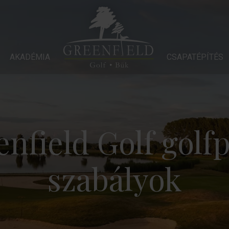
ÉMIA
AKADÉMIA
CSAPATÉPÍTÉS
GALÉRIA
CSAPATÉPÍTÉS
SZÁLLODÁ
nfield Golf golf
szabályok