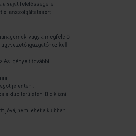
 a saját felelőssegére
it ellenszolgáltatásért
 managernek, vagy a megfelelő
z ügyvezető igazgatóhoz kell
ra és igényelt további
nni.
ágot jelenteni.
s a klub területén. Biciklizni
t jóvá, nem lehet a klubban