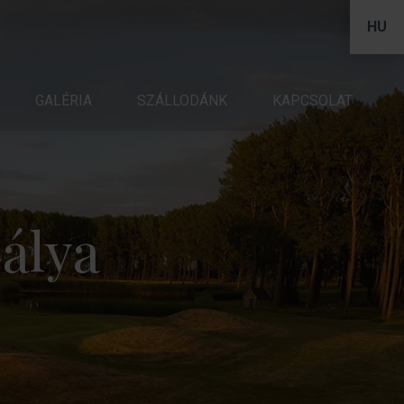
HU
NK
GALÉRIA
KAPCSOLAT
SZÁLLODÁNK
KAPCSOLAT
pálya