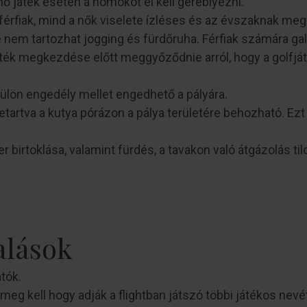
 játék esetén a homokot el kell gereblyézni.
férfiak, mind a nők viselete ízléses és az évszaknak megf
nem tartozhat jogging és fürdőruha. Férfiak számára gall
áték megkezdése előtt meggyőződnie arról, hogy a golfjá
ülön engedély mellet engedhető a pályára.
etartva a kutya pórázon a pálya területére behozható. Ezt
 birtoklása, valamint fürdés, a tavakon való átgázolás tilo
alások
tók.
meg kell hogy adják a flightban játszó többi játékos nevét