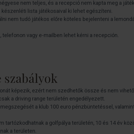
égyese nem teljes, és a recepció nem kapta meg a játéko
készenléti lista játékosaival ki lehet egészíteni.
álni nem tudó játékos előre köteles bejelenteni a lemondá
telefonon vagy e-mailben lehet kérni a recepción.
e szabályok
donát képezik, ezért nem szedhetők össze és nem vihetők e
sak a driving range területén engedélyezett.
 megszegését a klub 100 euro pénzbüntetéssel, valamint 
m tartózkodhatnak a golfpálya területén, 10 és 14 év köz
nak a területen.