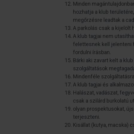
Minden magántulajdonban l
hozhatja a klub területére,
megőrzésre leadtak a cad
A parkolás csak a kijelöl
A klub tagjai nem utasíth
felettesnek kell jelenten
fordulni írásban.
Bárki aki zavart kelt a klu
szolgáltatások megtagad
Mindenféle szolgáltatásra
A klub tagjai és alkalmaz
Halászat, vadászat, fegyver
csak a szilárd burkolatú u
olyan prospektusokat, új
terjeszteni.
Kisállat (kutya, macska) 