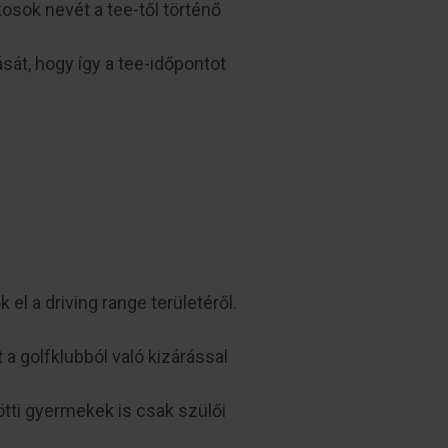
sok nevét a tee-től történő
sát, hogy így a tee-időpontot
l a driving range területéről.
a golfklubból való kizárással
ötti gyermekek is csak szülői