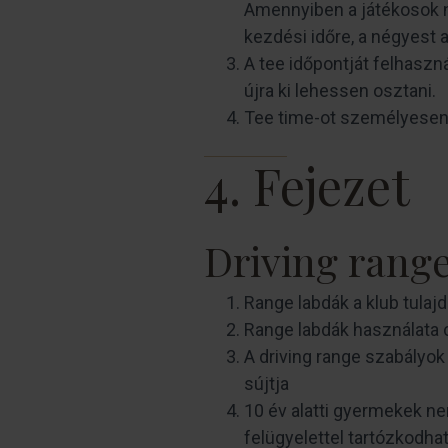
Amennyiben a játékosok n
kezdési időre, a négyest a 
A tee időpontját felhaszn
újra ki lehessen osztani.
Tee time-ot személyesen, 
4. Fejezet
Driving rang
Range labdák a klub tulaj
Range labdák használata c
A driving range szabályok
sújtja
10 év alatti gyermekek ne
felügyelettel tartózkodhat