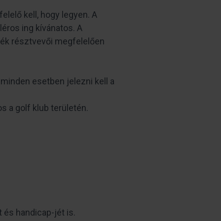
elelő kell, hogy legyen. A
éros ing kívánatos. A
ték résztvevői megfelelően
 minden esetben jelezni kell a
s a golf klub területén.
 és handicap-jét is.