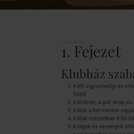
1. Fejezet
Klubház szab
A kft. Ügyvezetője és a k
felett.
A klubház, a golf shop, és
A klub a hét minden napján
A klub szezonban 8.00-tól 
A tagok és vendégeik öltö