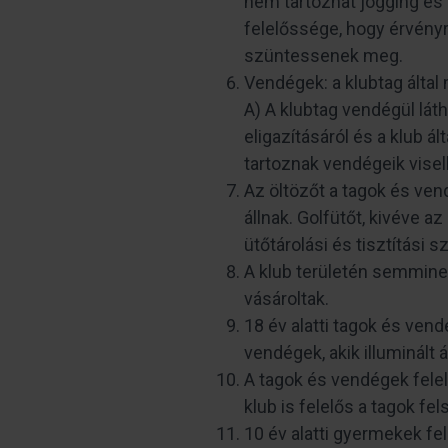
nem tartozhat jogging és 
felelőssége, hogy érvényr
szüntessenek meg.
Vendégek: a klubtag által
A) A klubtag vendégül lá
eligazításáról és a klub á
tartoznak vendégeik visel
Az öltözőt a tagok és ven
állnak. Golfütőt, kivéve az
ütőtárolási és tisztítási 
A klub területén semmine
vásároltak.
18 év alatti tagok és ven
vendégek, akik illuminált á
A tagok és vendégek felel
klub is felelős a tagok fe
10 év alatti gyermekek fe