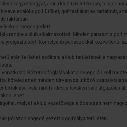
evő vagyontárgyat, ami a klub területén van, tulajdonosa
 kivéve ezalól a golf ütőket, golftáskákat és tartalmát, am
dy raktárban.
t helyeken megengedett.
atják rendre a klub alkalmazottait. Minden panaszt a golf
i helyreigazításért. Komolyabb panaszokkal közvetlenül a
b területén fel lehet szólítani a klub területének elhagyásá
ására.
 vonatkozó előzetes foglalásokat a recepción kell megte
ottai kötelezettek minden törvénybe ütköző szabálytalans
 birtoklása, valamint fürdés, a tavakon való átgázolás tilo
takon lehet.
ságokat, melyet a klub vezetősége előzetesen nem hagyot
csak pórázon engedélyezett a golfpálya területén.