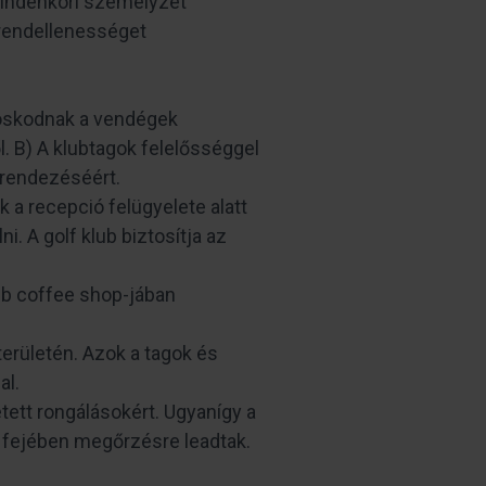
 mindenkori személyzet
 rendellenességet
doskodnak a vendégek
l. B) A klubtagok felelősséggel
 rendezéséért.
 a recepció felügyelete alatt
i. A golf klub biztosítja az
ub coffee shop-jában
területén. Azok a tagok és
al.
tett rongálásokért. Ugyanígy a
ás fejében megőrzésre leadtak.