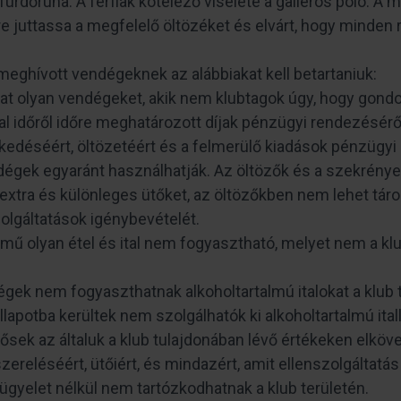
fürdőruha. A férfiak kötelező viselete a galléros póló. A
e juttassa a megfelelő öltözéket és elvárt, hogy minden
 meghívott vendégeknek az alábbiakat kell betartaniuk:
that olyan vendégeket, akik nem klubtagok úgy, hogy gon
ltal időről időre meghatározott díjak pénzügyi rendezésérő
kedéséért, öltözetéért és a felmerülő kiadások pénzügyi
dégek egyaránt használhatják. Az öltözők és a szekrények
 extra és különleges ütőket, az öltözőkben nem lehet tároln
szolgáltatások igénybevételét.
mű olyan étel és ital nem fogyasztható, melyet nem a kl
dégek nem fogyaszthatnak alkoholtartalmú italokat a klub 
llapotba kerültek nem szolgálhatók ki alkoholtartalmú itall
ősek az általuk a klub tulajdonában lévő értékeken elköve
lszereléséért, ütőiért, és mindazért, amit ellenszolgáltat
lügyelet nélkül nem tartózkodhatnak a klub területén.