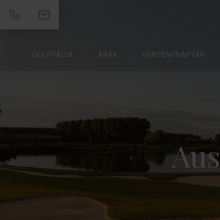
RÓLUNK
GOLFPÁLYA
ÁRAK
ÁRAK
VERSENYNAPTÁR
VERSENYNAPTÁR
AKAD
Aus