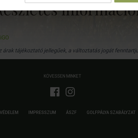
Részletes információ
FiGO
 árak tájékoztató jellegűek, a változtatás jogát fenntartj
KÖVESSEN MINKET
VÉDELEM
IMPRESSZUM
ÁSZF
GOLFPÁLYA SZABÁLYZAT