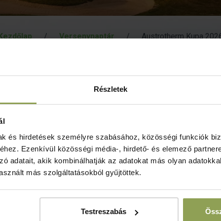
Kezdőlap
/
Versenynaptár
/
Austrotherm Kupa 202
Részletek
Verseny
J
ál
formája
h
mak és hirdetések személyre szabásához, közösségi funkciók biz
hez. Ezenkívül közösségi média-, hirdető- és elemező partner
zó adatait, akik kombinálhatják az adatokat más olyan adatokka
sznált más szolgáltatásokból gyűjtöttek.
Testreszabás
Össz