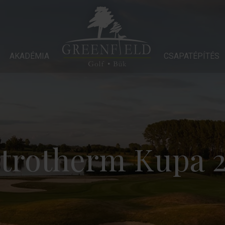
ÉMIA
AKADÉMIA
CSAPATÉPÍTÉS
GALÉRIA
CSAPATÉPÍTÉS
SZÁLLODÁ
trotherm Kupa 