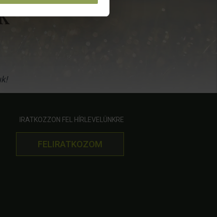
k
uk!
IRATKOZZON FEL HÍRLEVELÜNKRE
FELIRATKOZOM