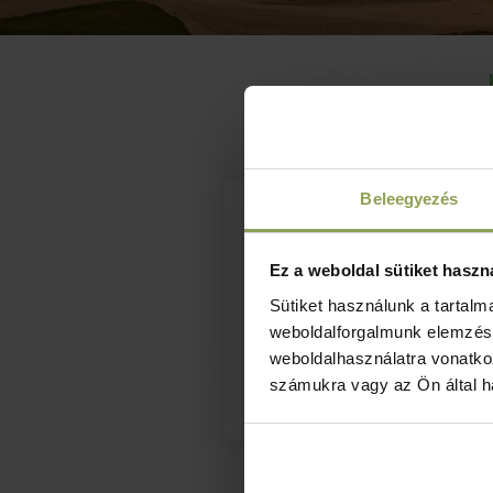
Beleegyezés
Verseny
Ez a weboldal sütiket haszn
időpontja
Sütiket használunk a tartal
weboldalforgalmunk elemzésé
weboldalhasználatra vonatko
2026. 10. 24.
számukra vagy az Ön által ha