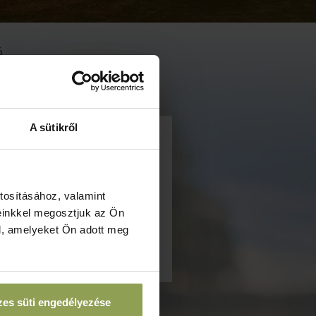
6
A sütikről
elentkezési
atáridő
tosításához, valamint
einkkel megosztjuk az Ön
l, amelyeket Ön adott meg
es süti engedélyezése