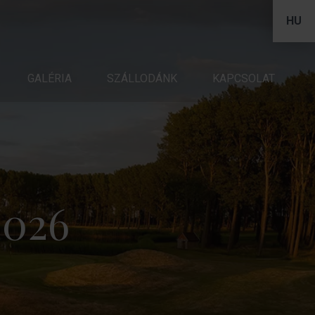
HU
NK
GALÉRIA
KAPCSOLAT
SZÁLLODÁNK
KAPCSOLAT
2026